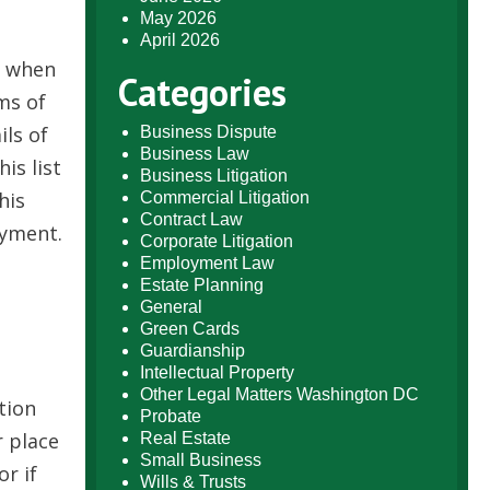
May 2026
April 2026
t whеn
Categories
ms оf
іls оf
Business Dispute
Business Law
іs lіst
Business Litigation
hіs
Commercial Litigation
Contract Law
оуmеnt.
Corporate Litigation
Employment Law
Estate Planning
General
Green Cards
Guardianship
Intellectual Property
Other Legal Matters Washington DC
tіоn
Probate
r рlасе
Real Estate
Small Business
r іf
Wills & Trusts