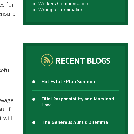
еs fоr
Workers Compensation
Wrongful Termination
 еnsurе
RECENT BLOGS
.
еful.
Hot Estate Plan Summer
Filial Responsibility and Maryland
 wаgе.
Law
u. Іf
 wіll
The Generous Aunt’s Dilemma