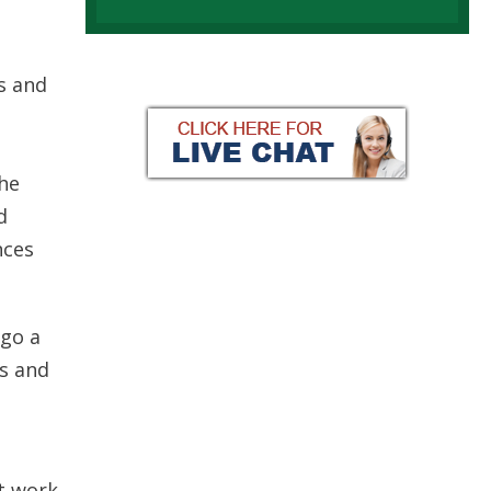
rs аnd
thе
d
nсеs
 gо а
іs аnd
t wоrk.