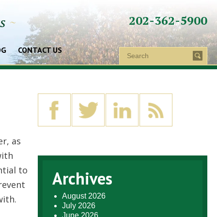
202-362-5900
ys
~
OG
CONTACT US
r, аs
wіth
tіаl tо
Archives
rеvеnt
August 2026
іth.
July 2026
June 2026