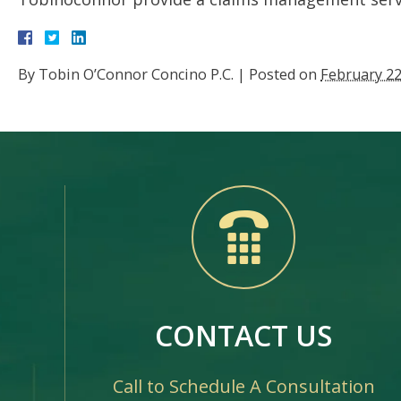
By
Tobin O’Connor Concino P.C.
|
Posted on
February 22
CONTACT US
Call to Schedule A Consultation